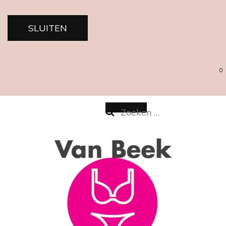
SLUITEN
0
Zoeken
naar: