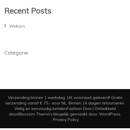
Recent Posts
Welkom.
Categorie
Verzending binnen 1 werkdag. Uit voorraad geleverd! Gratis
verzending vanaf € 75,- voor NL. Binnen 14 dagen retourneren.
Veilig en eenvoudig betalen
Fashion Diva | Ontwikkeld
door
Blossom Thema's
.Mogelijk gemaakt door
WordPress
.
Privacy Policy